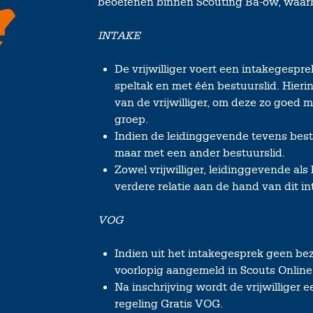
beoefenen binnen Scouting Ba-ow, waarbi
INTAKE
De vrijwilliger voert een intakegesp
speltak en met één bestuurslid. Hie
van de vrijwilliger, om deze zo goed
groep.
Indien de leidinggevende tevens bestu
maar met een ander bestuurslid.
Zowel vrijwilliger, leidinggevende als
verdere relatie aan de hand van dit i
VOG
Indien uit het intakegesprek geen bez
voorlopig aangemeld in Scouts Onlin
Na inschrijving wordt de vrijwillige
regeling Gratis VOG.