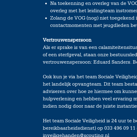
Na toekenning en overleg van de VOG 
overleg met het leidingteam instromen
Zolang de VOG (nog) niet toegekend is,
contactmomenten met jeugdleden betr
Vertrouwenspersoon
Als er sprake is van een calamiteitensit
of een sterfgeval, staan onze bestuursle
vertrouwenspersoon: Eduard Sanders. Be
Ook kun je via het team Sociale Veilighe
het landelijk opvangteam. Dit team bestaa
adviseren over hoe ze hiermee om kunnen 
hulpverlening en hebben veel ervaring me
indien nodig door naar de juiste instantie
Het team Sociale Veiligheid is 24 uur te b
bereikbaarheidsdienst) op 033 496 09 11 o
inveiligehanden@scouting.nl