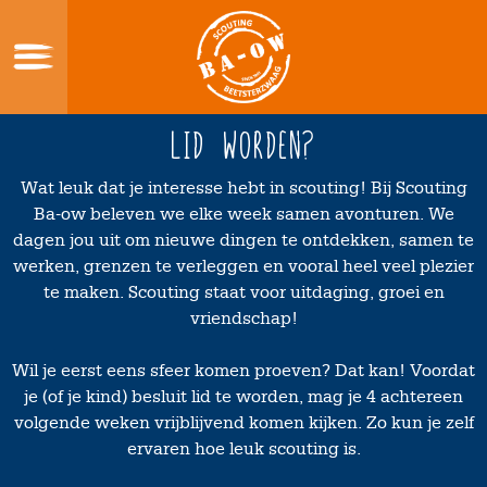
Skip
to
content
Home
Lid Worden?
Wie zijn wij
Wat leuk dat je interesse hebt in scouting! Bij Scouting
Ba-ow beleven we elke week samen avonturen. We
Wat doe je bij scouting?
dagen jou uit om nieuwe dingen te ontdekken, samen te
Lid Worden?
werken, grenzen te verleggen en vooral heel veel plezier
te maken. Scouting staat voor uitdaging, groei en
Verhuur
vriendschap!
Sociale Veiligheid
Wil je eerst eens sfeer komen proeven? Dat kan! Voordat
Contact
je (of je kind) besluit lid te worden, mag je 4 achtereen
volgende weken vrijblijvend komen kijken. Zo kun je zelf
ervaren hoe leuk scouting is.