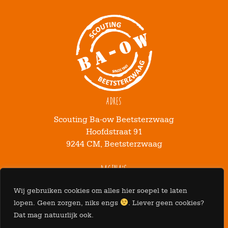
Adres
Scouting Ba-ow Beetsterzwaag
Hoofdstraat 91
9244 CM, Beetsterzwaag
Pagina's
Sociale Veiligheid
Wij gebruiken cookies om alles hier soepel te laten
Privacybeleid
lopen. Geen zorgen, niks engs
. Liever geen cookies?
Formulieren
Dat mag natuurlijk ook.
Scouting Nederland