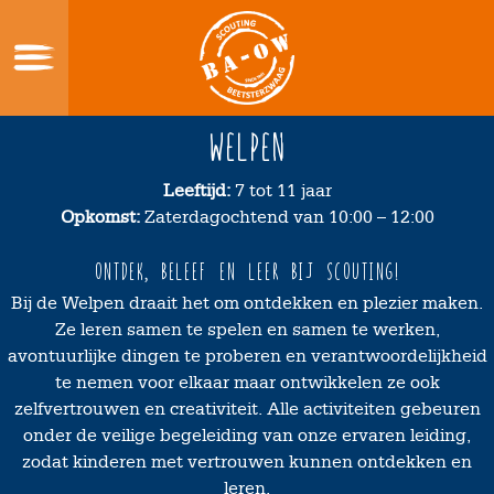
Skip
to
content
Home
Welpen
Wie zijn wij
Leeftijd:
7 tot 11 jaar
Opkomst:
Zaterdagochtend van 10:00 – 12:00
Wat doe je bij scouting?
Lid Worden?
Ontdek, beleef en leer bij Scouting!
Verhuur
Bij de Welpen draait het om ontdekken en plezier maken.
Ze leren samen te spelen en samen te werken,
Sociale Veiligheid
avontuurlijke dingen te proberen en verantwoordelijkheid
te nemen voor elkaar maar ontwikkelen ze ook
Contact
zelfvertrouwen en creativiteit. Alle activiteiten gebeuren
onder de veilige begeleiding van onze ervaren leiding,
zodat kinderen met vertrouwen kunnen ontdekken en
leren.