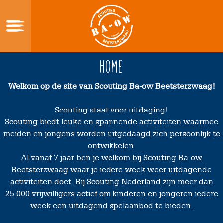
Skip
to
content
Home
Home
Wie zijn wij
Welkom op de site van Scouting Ba-ow Beetsterzwaag!
Wat doe je bij scouting?
Scouting staat voor uitdaging!
Lid Worden?
Scouting biedt leuke en spannende activiteiten waarmee
meiden en jongens worden uitgedaagd zich persoonlijk te
Verhuur
ontwikkelen.
Sociale Veiligheid
Al vanaf 7 jaar ben je welkom bij Scouting Ba-ow
Beetsterzwaag waar je iedere week weer uitdagende
Contact
activiteiten doet. Bij Scouting Nederland zijn meer dan
25.000 vrijwilligers actief om kinderen en jongeren iedere
week een uitdagend spelaanbod te bieden.