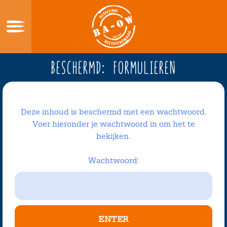
Skip
to
content
Home
Beschermd: Formulieren
Wie zijn wij
Wat doe je bij scouting?
Deze inhoud is beschermd met een wachtwoord.
Lid Worden?
Voer hieronder je wachtwoord in om het te
bekijken.
Verhuur
Sociale Veiligheid
Wachtwoord:
Contact