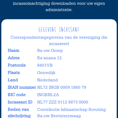
incassomachtiging downloaden voor uw eigen
administratie.
Gegevens incassant
Correspondentiegegevens van de vereniging die
incasseert
Naam
Ba-ow Groep
Adres
Ra'anana 12
Postcode
8401VB
Plaats
Gorredijk
Land
Nederland
IBAN nummer
NL72 INGB 0009 1860 79
BIC code
INGBNL2A
Incassant ID
NL77 ZZZ 0112 8873 0000
Reden van
Contributie lidmaatschap Scouting
afschrijving
Ba-ow Beetsterzwaag