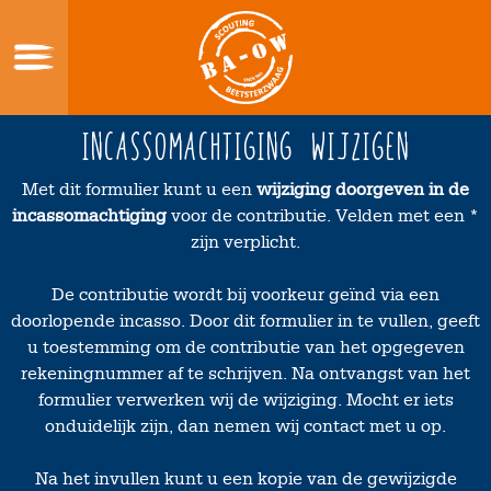
Skip
to
content
Home
Incassomachtiging wijzigen
Wie zijn wij
Met dit formulier kunt u een
wijziging doorgeven in de
incassomachtiging
voor de contributie. Velden met een *
Wat doe je bij scouting?
zijn verplicht.
Lid Worden?
De contributie wordt bij voorkeur geïnd via een
Verhuur
doorlopende incasso. Door dit formulier in te vullen, geeft
Sociale Veiligheid
u toestemming om de contributie van het opgegeven
rekeningnummer af te schrijven. Na ontvangst van het
Contact
formulier verwerken wij de wijziging. Mocht er iets
onduidelijk zijn, dan nemen wij contact met u op.
Na het invullen kunt u een kopie van de gewijzigde